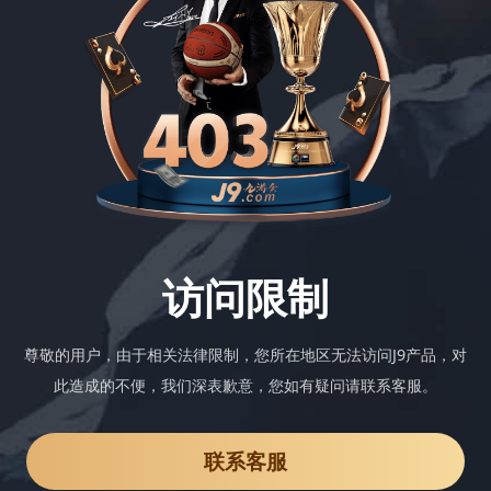
访问限制
尊敬的用户，由于相关法律限制，您所在地区无法访问J9产品，对
此造成的不便，我们深表歉意，您如有疑问请联系客服。
联系客服